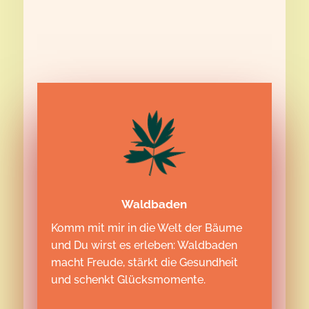
Waldbaden
Komm mit mir in die Welt der Bäume
und Du wirst es erleben: Waldbaden
macht Freude, stärkt die Gesundheit
und schenkt Glücksmomente.