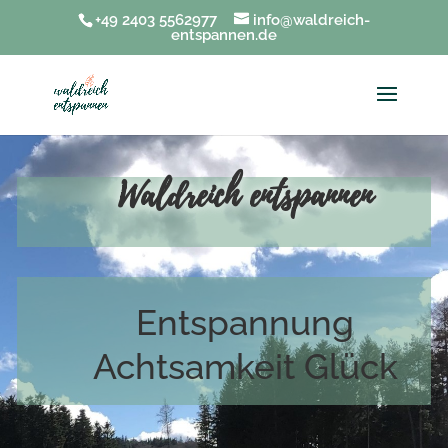
+49 2403 5562977
info@waldreich-
entspannen.de
Waldreich entspannen
Entspannung
Achtsamkeit
Glück