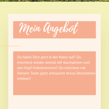
Mein Angebot
Du hältst Dich gern in der Natur auf? Du
möchtest wieder einmal tief durchatmen und
den Kopf freibekommen? Du möchtest mit
Deinem Team ganz entspannt etwas Besonderes
erleben?